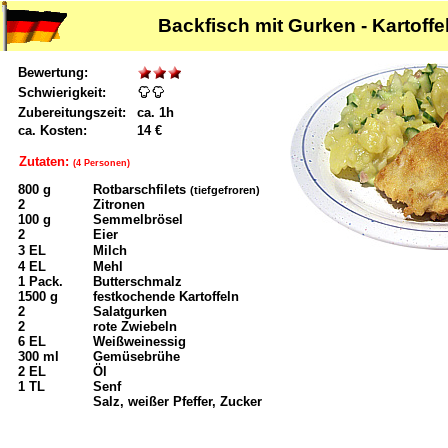
Backfisch mit Gurken - Kartoffel
Bewertung:
Schwierigkeit:
Zubereitungszeit:
ca. 1h
ca. Kosten:
14 €
Zutaten:
(4 Personen)
800 g
Rotbarschfilets
(tiefgefroren)
2
Zitronen
100 g
Semmelbrösel
2
Eier
3 EL
Milch
4 EL
Mehl
1 Pack.
Butterschmalz
1500 g
festkochende Kartoffeln
2
Salatgurken
2
rote Zwiebeln
6 EL
Weißweinessig
300 ml
Gemüsebrühe
2 EL
Öl
1 TL
Senf
Salz, weißer Pfeffer, Zucker