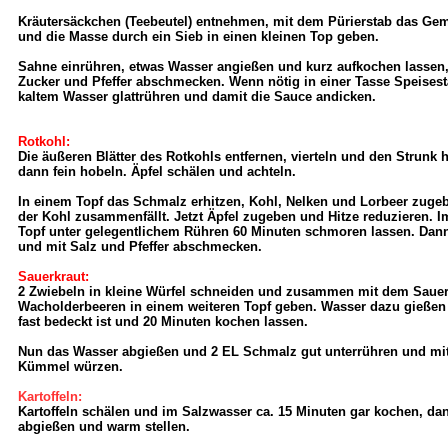
Kräutersäckchen (Teebeutel) entnehmen, mit dem Pürierstab das Gem
und die Masse durch ein Sieb in einen kleinen Top geben.
Sahne einrühren, etwas Wasser angießen und kurz aufkochen lassen,
Zucker und Pfeffer abschmecken. Wenn nötig in einer Tasse Speisest
kaltem Wasser glattrühren und damit die Sauce andicken.
Rotkohl:
Die äußeren Blätter des Rotkohls entfernen, vierteln und den Strunk
dann fein hobeln. Äpfel schälen und achteln.
In einem Topf das Schmalz erhitzen, Kohl, Nelken und Lorbeer zugeb
der Kohl zusammenfällt. Jetzt Äpfel zugeben und Hitze reduzieren. 
Topf unter gelegentlichem Rühren 60 Minuten schmoren lassen. Dan
und mit Salz und Pfeffer abschmecken.
Sauerkraut:
2 Zwiebeln in kleine Würfel schneiden und zusammen mit dem Sauer
Wacholderbeeren in einem weiteren Topf geben. Wasser dazu gießen 
fast bedeckt ist und 20 Minuten kochen lassen.
Nun das Wasser abgießen und 2 EL Schmalz gut unterrühren und mit 
Kümmel würzen.
Kartoffeln:
Kartoffeln schälen und im Salzwasser ca. 15 Minuten gar kochen, d
abgießen und warm stellen.