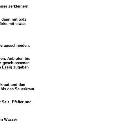
üse zerkleinern
 dann mit Salz,
ärke mit etwas
 herausschneiden,
en. Anbraten bis
Im geschlossenen
n Essig zugeben
kraut und den
bis das Sauerkraut
Salz, Pfeffer und
ann Wasser