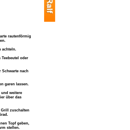
arte rautenförmig
zen.
 achteln.
n Teebeutel oder
er Schwarte nach
n garen lassen.
 und weitere
ier über das
Grill zuschalten
 Grad.
inen Topf geben,
rm stellen.