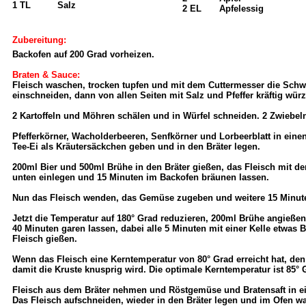
1 TL
Salz
2 EL
Apfelessig
Zubereitung:
Backofen auf 200 Grad vorheizen.
Braten & Sauce:
Fleisch waschen, trocken tupfen und mit dem Cuttermesser die Schw
einschneiden, dann von allen Seiten mit Salz und Pfeffer kräftig wür
2 Kartoffeln und Möhren schälen und in Würfel schneiden. 2 Zwiebeln
Pfefferkörner, Wacholderbeeren, Senfkörner und Lorbeerblatt in eine
Tee-Ei als Kräutersäckchen geben und in den Bräter legen.
200ml Bier und 500ml Brühe in den Bräter gießen, das Fleisch mit d
unten einlegen und 15 Minuten im Backofen bräunen lassen.
Nun das Fleisch wenden, das Gemüse zugeben und weitere 15 Minute
Jetzt die Temperatur auf 180° Grad reduzieren, 200ml Brühe angießen
40 Minuten garen lassen, dabei alle 5 Minuten mit einer Kelle etwas B
Fleisch gießen.
Wenn das Fleisch eine Kerntemperatur von 80° Grad erreicht hat, den 
damit die Kruste knusprig wird. Die optimale Kerntemperatur ist 85°
Fleisch aus dem Bräter nehmen und Röstgemüse und Bratensaft in e
Das Fleisch aufschneiden, wieder in den Bräter legen und im Ofen wa