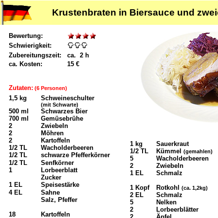
Krustenbraten in Biersauce und zweie
Bewertung:
Schwierigkeit:
Zubereitungszeit:
ca. 2 h
ca. Kosten:
15 €
Zutaten:
(6 Personen)
1,5 kg
Schweineschulter
(mit Schwarte)
500 ml
Schwarzes Bier
700 ml
Gemüsebrühe
2
Zwiebeln
2
Möhren
2
Kartoffeln
1 kg
Sauerkraut
1/2 TL
Wacholderbeeren
1/2 TL
Kümmel
(gemahlen)
1/2 TL
schwarze Pfefferkörner
5
Wacholderbeeren
1/2 TL
Senfkörner
2
Zwiebeln
1
Lorbeerblatt
1 EL
Schmalz
Zucker
1 EL
Speisestärke
1 Kopf
Rotkohl
(ca. 1,2kg)
4 EL
Sahne
2 EL
Schmalz
Salz, Pfeffer
5
Nelken
2
Lorbeerblätter
18
Kartoffeln
2
Äpfel