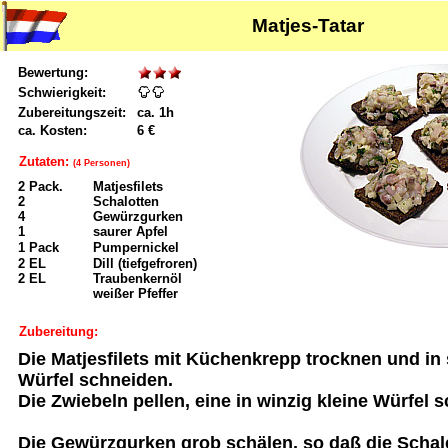
Matjes-Tatar
Bewertung:
Schwierigkeit:
Zubereitungszeit:
ca. 1h
ca. Kosten:
6 €
Zutaten:
(4 Personen)
2 Pack.
Matjesfilets
2
Schalotten
4
Gewürzgurken
1
saurer Apfel
1 Pack
Pumpernickel
2 EL
Dill (tiefgefroren)
2 EL
Traubenkernöl
weißer Pfeffer
Zubereitung:
Die Matjesfilets mit Küchenkrepp trocknen und in 
Würfel schneiden.
Die Zwiebeln pellen, eine in winzig kleine Würfel 
Die Gewürzgurken grob schälen, so daß die Scha