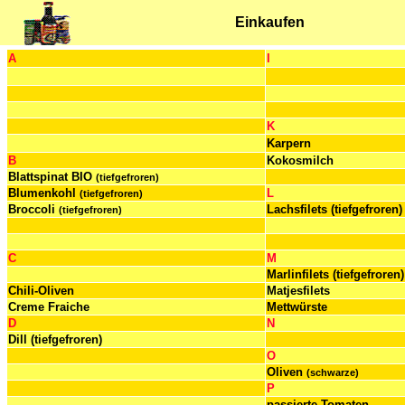
Einkaufen
A
I
K
Karpern
B
Kokosmilch
Blattspinat BIO
(tiefgefroren)
Blumenkohl
L
(tiefgefroren)
Broccoli
Lachsfilets (tiefgefroren)
(tiefgefroren)
C
M
Marlinfilets (tiefgefroren)
Chili-Oliven
Matjesfilets
Creme Fraiche
Mettwürste
D
N
Dill (tiefgefroren)
O
Oliven
(schwarze)
P
passierte Tomaten