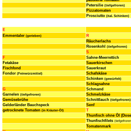
Petersilie
(tiefgefroren)
Pizzatomaten
Prosciutto
(ital. Schinken)
E
Emmentaler
R
(gerieben)
Räucherlachs
Rosenkohl
(tiefgefroren)
S
F
Sahne-Meerrettich
Fetakäse
Sauerkirschen
Fischfond
Sauerkraut
Fondor
Schafskäse
(Feinwürzmittel)
Schinken
(gewürfelt)
Schlagsahne
G
Schmand
Garnelen
Schmelzkäse
(tiefgefroren)
Gemüsebrühe
Schnittlauch
(tiefgefroren)
Gelderländer Bauchspeck
Senf
getrocknete Tomaten
T
(in Kräuter-Öl)
Thunfisch ohne Öl (Dose
Thunfischfilets
(tiefgefrore
Tomatenmark