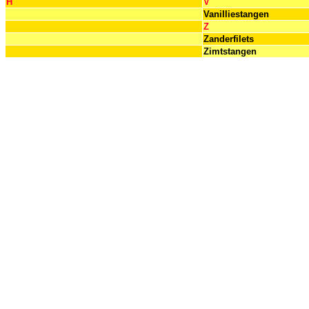
H
V
Vanilliestangen
Z
Zanderfilets
Zimtstangen