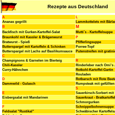
Rezepte aus Deutschland
A
L
Ananas gegrillt
Lammkottelets mit Bärla
M
B
Backfisch mit Gurken-Kartoffel-Salat
Mutti´s - Kartoffelsuppe
Braunkohl mit Kassler & Brägenwurst
P
Bratwurst - Spieß
Pfifferlingsuppe
Butterspargel mit Kartoffeln & Schinken
Porree-Topf
Butterspargel mit Lachs auf Basilikumsauce
Putenstreifen mit gratini
C
Champignons & Garnelen im Bierteig
R
Chili-Kassler
Rinderleber nach Omi’s 
Curry-Hähnchen
Rotkohl-Kartoffel-Gartin
Rouladen
D
Rotbarsch mit Rote Beet
Dammwild - Gulasch
Rumpsteak mit gefüllte
S
E
Sauerkirsch-Sorbert mit
Eisbergsalat mit Mandarinen
Sauerkraut - Bratkartoffe
Schmorgurken
F
Schnippelbohnensuppe
Feldsalat ”Rustikal”
Schwäbischer Kartoffelsa