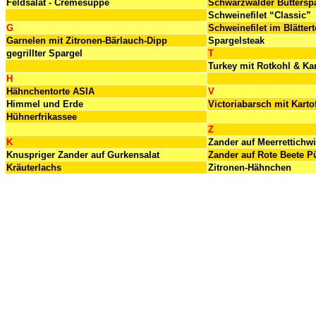
Feldsalat - Cremesuppe
Schwarzwälder Buttersp
Schweinefilet “Classic”
G
Schweinefilet im Blättert
Garnelen mit Zitronen-Bärlauch-Dipp
Spargelsteak
gegrillter Spargel
T
Turkey mit Rotkohl & Kar
H
Hähnchentorte ASIA
V
Himmel und Erde
Victoriabarsch mit Karto
Hühnerfrikassee
Z
K
Zander auf Meerrettichw
Knuspriger Zander auf Gurkensalat
Zander auf Rote Beete P
Kräuterlachs
Zitronen-Hähnchen